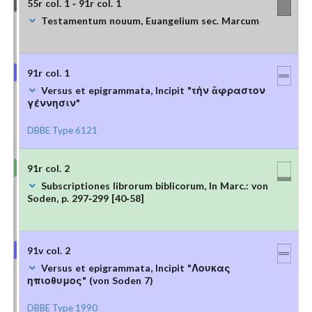
55r col. 1 - 91r col. 1
Testamentum nouum, Euangelium sec. Marcum
91r col. 1
Versus et epigrammata, Incipit "τὴν ἄφραστον
γέννησιν"
DBBE Type 6121
91r col. 2
Subscriptiones librorum biblicorum, In Marc.: von
Soden, p. 297-299 [40-58]
91v col. 2
Versus et epigrammata, Incipit "Λουκας
ηπιοθυμος" (von Soden 7)
DBBE Type 1990