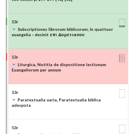
53r
Subscriptiones librorum biblicorum, In quattuor
euangelia - desinit επι Δομετιανου
53r
Liturgica, Notitia de dispositione lectionum
Euangeliorum per annum
53r
Paratextualia uaria, Paratextualia biblica
adespota
53r