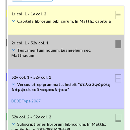
1r col. 1 - 1v col. 2
Capitula librorum biblicorum, In Matth.: capitula
2r col. 1 - 52v col. 1
Testamentum nouum, Euangelium sec.
Matthaeum
52v col. 1 - 52v col. 1
Versus et epigrammata, Incipit "σελασφόροις
λάμψεσι τοῦ παρακλήτου"
DBBE Type 2067
52v col. 2 - 52v col. 2
Subscriptiones librorum biblicorum, In Matth.:
von Soden p. 297-299 [40]-[58]