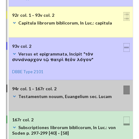
92r col. 1 - 93v col. 2
Capitula librorum biblicorum, In Luc.: capitula
93v col. 2
Versus et epigrammata, Incipit "τὸν
συνάναρχον τῷ πατρὶ θεὸν λόγον"
DBBE Type 2101
94r col. 1 - 167r col. 2
Testamentum nouum, Euangelium sec. Lucam
167r col. 2
Subscriptiones librorum biblicorum, In Luc.: von
Soden p. 297-299 [40] - [58]