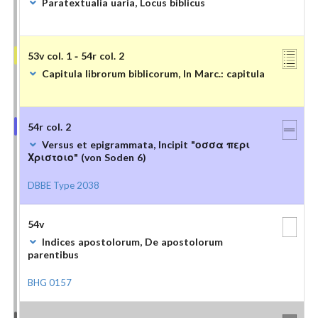
Paratextualia uaria, Locus biblicus
53v col. 1 - 54r col. 2
Capitula librorum biblicorum, In Marc.: capitula
54r col. 2
Versus et epigrammata, Incipit "οσσα περι
Χριστοιο" (von Soden 6)
DBBE Type 2038
54v
Indices apostolorum, De apostolorum
parentibus
BHG 0157