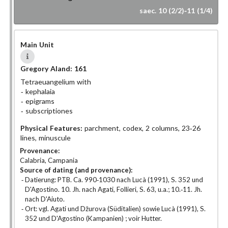
saec. 10 (2/2)-11 (1/4)
Main Unit
Gregory Aland:
161
Tetraeuangelium with
kephalaia
epigrams
subscriptiones
Physical Features:
parchment, codex, 2 columns, 23-26
lines, minuscule
Provenance:
Calabria, Campania
Source of dating (and provenance):
Datierung: PTB. Ca. 990-1030 nach Lucà (1991), S. 352 und
D'Agostino. 10. Jh. nach Agati, Follieri, S. 63, u.a.; 10.-11. Jh.
nach D'Aiuto.
Ort: vgl. Agati und Džurova (Süditalien) sowie Lucà (1991), S.
352 und D'Agostino (Kampanien) ; voir Hutter.