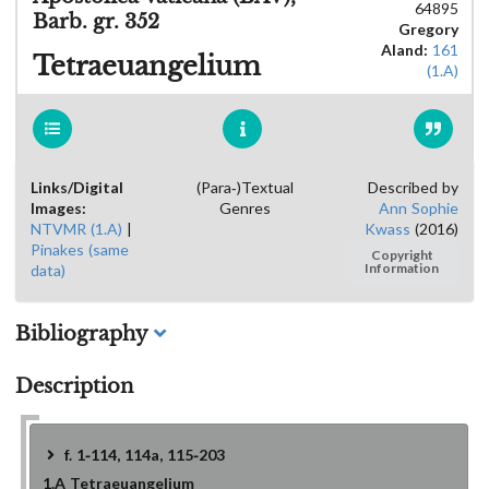
64895
Barb. gr. 352
Gregory
Aland:
161
Tetraeuangelium
(1.A)
Links/Digital
(Para-)Textual
Described by
Images:
Genres
Ann Sophie
NTVMR (1.A)
|
Kwass
(2016)
Pinakes (same
Copyright
data)
Information
Bibliography
Description
f. 1-114, 114a, 115-203
1.A
Tetraeuangelium