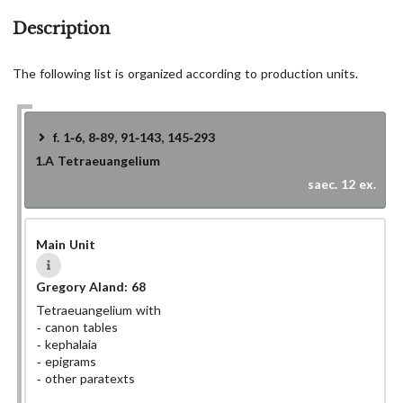
Description
The following list is organized according to production units.
f. 1-6, 8-89, 91-143, 145-293
1.A
Tetraeuangelium
saec. 12 ex.
Main Unit
Gregory Aland:
68
Tetraeuangelium with
canon tables
kephalaia
epigrams
other paratexts