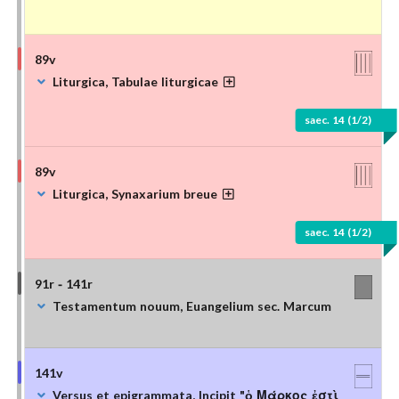
89v
Liturgica, Tabulae liturgicae
saec. 14 (1/2)
89v
Liturgica, Synaxarium breue
saec. 14 (1/2)
91r - 141r
Testamentum nouum, Euangelium sec. Marcum
141v
Versus et epigrammata, Incipit "ὁ Μάρκος ἐστὶ