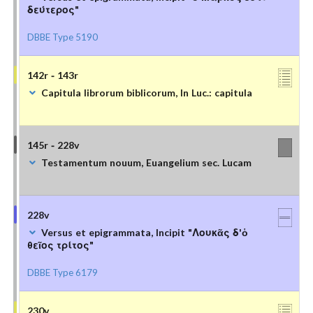
δεύτερος"
DBBE Type 5190
142r - 143r
Capitula librorum biblicorum, In Luc.: capitula
145r - 228v
Testamentum nouum, Euangelium sec. Lucam
228v
Versus et epigrammata, Incipit "Λουκᾶς δ'ὁ
θεῖος τρίτος"
DBBE Type 6179
230v