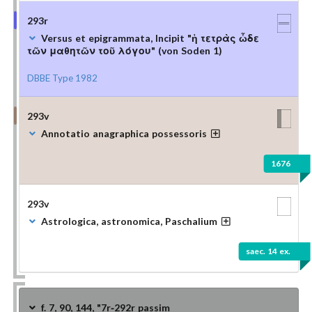
293r
Versus et epigrammata, Incipit "ἡ τετρὰς ὧδε
τῶν μαθητῶν τοῦ λόγου" (von Soden 1)
DBBE Type 1982
293v
Annotatio anagraphica possessoris
1676
293v
Astrologica, astronomica, Paschalium
saec. 14 ex.
f. 7, 90, 144, "7r-292r passim