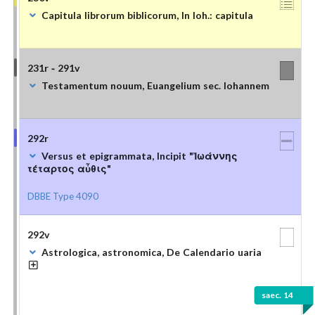
Capitula librorum biblicorum, In Ioh.: capitula
231r - 291v
Testamentum nouum, Euangelium sec. Iohannem
292r
Versus et epigrammata, Incipit "Ἰωάννης
τέταρτος αὖθις"
DBBE Type 4090
292v
Astrologica, astronomica, De Calendario uaria
saec. 14