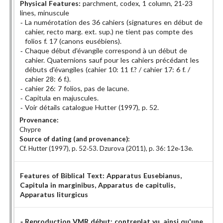
Physical Features:
parchment, codex, 1 column, 21-23
lines, minuscule
La numérotation des 36 cahiers (signatures en début de
cahier, recto marg. ext. sup.) ne tient pas compte des
folios f. 17 (canons eusébiens).
Chaque début d'évangile correspond à un début de
cahier. Quaternions sauf pour les cahiers précédant les
débuts d'évangiles (cahier 10: 11 f.? / cahier 17: 6 f. /
cahier 28: 6 f.).
cahier 26: 7 folios, pas de lacune.
Capitula en majuscules.
Voir détails catalogue Hutter (1997), p. 52.
Provenance:
Chypre
Source of dating (and provenance):
Cf. Hutter (1997), p. 52-53. Dzurova (2011), p. 36: 12e-13e.
Features of Biblical Text:
Apparatus Eusebianus
,
Capitula in marginibus
, Apparatus de capitulis
,
Apparatus liturgicus
Reproduction VMR début: contreplat vu, ainsi qu'une