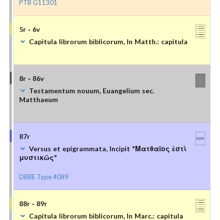
PTB G11301
5r - 6v
Capitula librorum biblicorum, In Matth.: capitula
8r - 86v
Testamentum nouum, Euangelium sec.
Matthaeum
87r
Versus et epigrammata, Incipit "Ματθαῖος ἐστὶ
μυστικῶς"
DBBE Type 4089
88r - 89r
Capitula librorum biblicorum, In Marc.: capitula