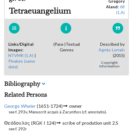
Gregory
Aland:
68
Tetraeuangelium
(1.A)
Links/Digital
(Para-)Textual
Described by
Images:
Genres
Agnès Lorrain
NTVMR (1.A)
|
(2015)
Pinakes (same
Copyright
data)
Information
Bibliography
Related Persons
George Wheler
(1651-1724)
owner
see f. 293v
, Manuscrit acquis à Zacynthos (cf. annotatio).
Θεόδουλος (RGK I 124)
scribe of prodution unit 2.S
see f. 292r