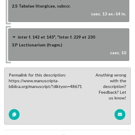
2.S
Tabulae liturgicae, subscr.
saec. 13 ex.-14 in.
inter f. 142 et 143", "inter f. 229 et 230
3.P
Lectionarium (fragm.)
saec. 10
Permalink for this description:
Anything wrong
https://www.manuscripta-
with the
biblica.org/manuscript/?diktyon=48671
description?
Feedback? Let
us know!