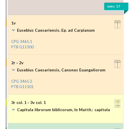
saec. 17
1v
Eusebius Caesariensis, Ep. ad Carpianum
CPG 3465.1
PTB G11300
2r - 2v
Eusebius Caesariensis, Canones Euangeliorum
CPG 3465.2
PTB G11301
3r col. 1 - 3v col. 1
Capitula librorum biblicorum, In Matth.: capitula