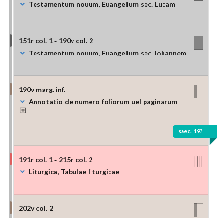
Testamentum nouum, Euangelium sec. Lucam
151r col. 1 - 190v col. 2
Testamentum nouum, Euangelium sec. Iohannem
190v marg. inf.
Annotatio de numero foliorum uel paginarum
saec. 19?
191r col. 1 - 215r col. 2
Liturgica, Tabulae liturgicae
202v col. 2