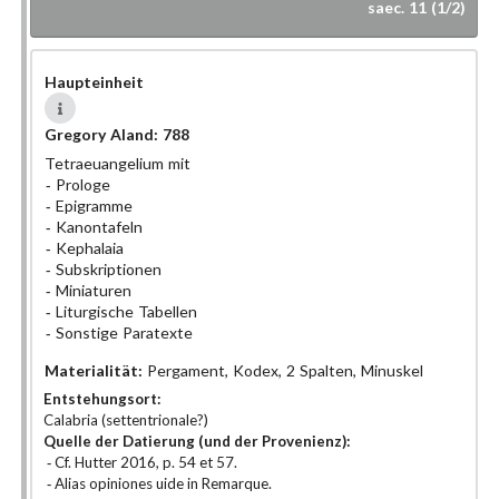
saec. 11 (1/2)
Haupteinheit
Gregory Aland:
788
Tetraeuangelium mit
Prologe
Epigramme
Kanontafeln
Kephalaia
Subskriptionen
Miniaturen
Liturgische Tabellen
Sonstige Paratexte
Materialität:
Pergament, Kodex, 2 Spalten, Minuskel
Entstehungsort:
Calabria (settentrionale?)
Quelle der Datierung (und der Provenienz):
Cf. Hutter 2016, p. 54 et 57.
Alias opiniones uide in Remarque.