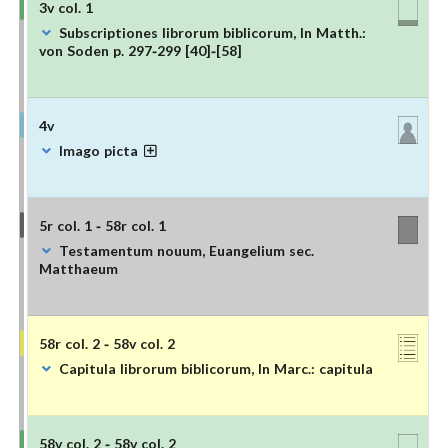
3v col. 1
Subscriptiones librorum biblicorum, In Matth.:
von Soden p. 297-299 [40]-[58]
4v
Imago picta
5r col. 1 - 58r col. 1
Testamentum nouum, Euangelium sec.
Matthaeum
58r col. 2 - 58v col. 2
Capitula librorum biblicorum, In Marc.: capitula
58v col. 2 - 58v col. 2