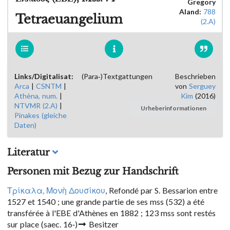
Gregory
Aland:
788
Tetraeuangelium
(2.A)
Links/Digitalisat:
(Para-)Textgattungen
Beschrieben
Arca
|
CSNTM
|
von
Serguey
Athèna, num.
|
Kim
(2016)
NTVMR (2.A)
|
Urheberinformationen
Pinakes (gleiche
Daten)
Literatur
Personen mit Bezug zur Handschrift
Τρίκαλα, Μονὴ Δουσίκου
, Refondé par S. Bessarion entre
1527 et 1540 ; une grande partie de ses mss (532) a été
transférée à l'EBE d'Athènes en 1882 ; 123 mss sont restés
sur place
(saec. 16-)
Besitzer