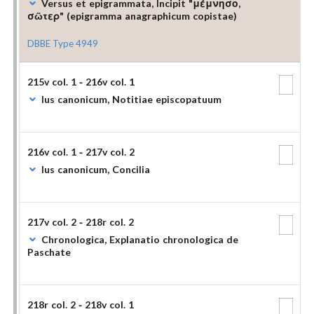
Versus et epigrammata, Incipit "μέμνησο,
σῶτερ" (epigramma anagraphicum copistae)
DBBE Type 4949
215v col. 1 - 216v col. 1
Ius canonicum, Notitiae episcopatuum
216v col. 1 - 217v col. 2
Ius canonicum, Concilia
217v col. 2 - 218r col. 2
Chronologica, Explanatio chronologica de
Paschate
218r col. 2 - 218v col. 1