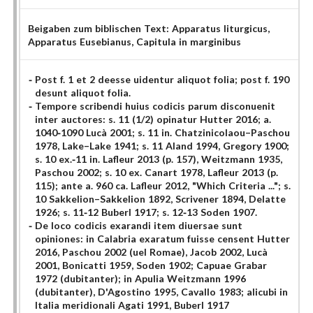
Beigaben zum biblischen Text:
Apparatus liturgicus
,
Apparatus Eusebianus
, Capitula in marginibus
Post f. 1 et 2 deesse uidentur aliquot folia; post f. 190
desunt aliquot folia.
Tempore scribendi huius codicis parum disconuenit
inter auctores: s. 11 (1/2) opinatur Hutter 2016; a.
1040-1090 Lucà 2001; s. 11 in. Chatzinicolaou–Paschou
1978, Lake–Lake 1941; s. 11 Aland 1994, Gregory 1900;
s. 10 ex.-11 in. Lafleur 2013 (p. 157), Weitzmann 1935,
Paschou 2002; s. 10 ex. Canart 1978, Lafleur 2013 (p.
115); ante a. 960 ca. Lafleur 2012, "Which Criteria ..."; s.
10 Sakkelion–Sakkelion 1892, Scrivener 1894, Delatte
1926; s. 11-12 Buberl 1917; s. 12-13 Soden 1907.
De loco codicis exarandi item diuersae sunt
opiniones: in Calabria exaratum fuisse censent Hutter
2016, Paschou 2002 (uel Romae), Jacob 2002, Lucà
2001, Bonicatti 1959, Soden 1902; Capuae Grabar
1972 (dubitanter); in Apulia Weitzmann 1996
(dubitanter), D'Agostino 1995, Cavallo 1983; alicubi in
Italia meridionali Agati 1991, Buberl 1917