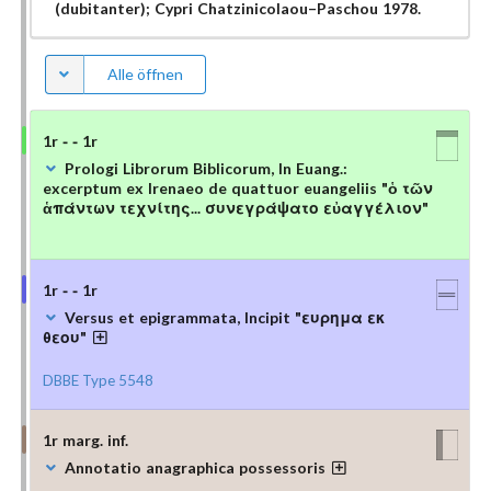
(dubitanter); Cypri Chatzinicolaou–Paschou 1978.
Alle öffnen
1r - - 1r
Prologi Librorum Biblicorum, In Euang.:
excerptum ex Irenaeo de quattuor euangeliis "ὁ τῶν
ἁπάντων τεχνίτης... συνεγράψατο εὐαγγέλιον"
1r - - 1r
Versus et epigrammata, Incipit "ευρημα εκ
θεου"
DBBE Type 5548
1r marg. inf.
Annotatio anagraphica possessoris