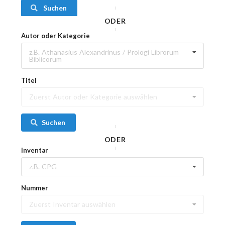
Suchen
ODER
Autor oder Kategorie
z.B. Athanasius Alexandrinus / Prologi Librorum
Biblicorum
Titel
Zuerst Autor oder Kategorie auswählen
Suchen
ODER
Inventar
z.B. CPG
Nummer
Zuerst Inventar auswählen