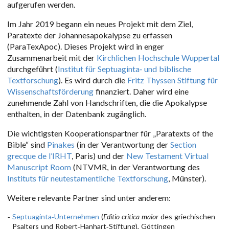
aufgerufen werden.
Im Jahr 2019 begann ein neues Projekt mit dem Ziel,
Paratexte der Johannesapokalypse zu erfassen
(ParaTexApoc). Dieses Projekt wird in enger
Zusammenarbeit mit der
Kirchlichen Hochschule Wuppertal
durchgeführt (
Institut für Septuaginta- und biblische
Textforschung
). Es wird durch die
Fritz Thyssen Stiftung für
Wissenschaftsförderung
finanziert. Daher wird eine
zunehmende Zahl von Handschriften, die die Apokalypse
enthalten, in der Datenbank zugänglich.
Die wichtigsten Kooperationspartner für „Paratexts of the
Bible“ sind
Pinakes
(in der Verantwortung der
Section
grecque de l’IRHT
, Paris) und der
New Testament Virtual
Manuscript Room
(NTVMR, in der Verantwortung des
Instituts für neutestamentliche Textforschung
, Münster).
Weitere relevante Partner sind unter anderem:
Septuaginta-Unternehmen
(
Editio critica maior
des griechischen
Psalters und Robert-Hanhart-Stiftung), Göttingen