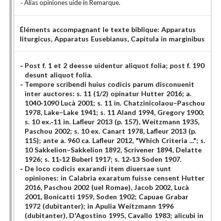
Alias opiniones uide in Remarque.
Éléments accompagnant le texte biblique:
Apparatus
liturgicus
, Apparatus Eusebianus
, Capitula in marginibus
Post f. 1 et 2 deesse uidentur aliquot folia; post f. 190
desunt aliquot folia.
Tempore scribendi huius codicis parum disconuenit
inter auctores: s. 11 (1/2) opinatur Hutter 2016; a.
1040-1090 Lucà 2001; s. 11 in. Chatzinicolaou–Paschou
1978, Lake–Lake 1941; s. 11 Aland 1994, Gregory 1900;
s. 10 ex.-11 in. Lafleur 2013 (p. 157), Weitzmann 1935,
Paschou 2002; s. 10 ex. Canart 1978, Lafleur 2013 (p.
115); ante a. 960 ca. Lafleur 2012, "Which Criteria ..."; s.
10 Sakkelion–Sakkelion 1892, Scrivener 1894, Delatte
1926; s. 11-12 Buberl 1917; s. 12-13 Soden 1907.
De loco codicis exarandi item diuersae sunt
opiniones: in Calabria exaratum fuisse censent Hutter
2016, Paschou 2002 (uel Romae), Jacob 2002, Lucà
2001, Bonicatti 1959, Soden 1902; Capuae Grabar
1972 (dubitanter); in Apulia Weitzmann 1996
(dubitanter), D'Agostino 1995, Cavallo 1983; alicubi in