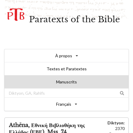
Paratexts of the Bible
À propos
Textes et Paratextes
Manuscrits
Français
Diktyon:
Athēna, Εθνική Βιβλιοθήκη της
2370
Ελλάδος (ΕΒΕ), Mss. 74