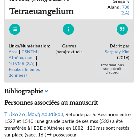
Gregory
Aland:
788
Tetraeuangelium
(2.A)
Links/Numérisation:
Genres
Décrit par
Arca
|
CSNTM
|
(para)textuels
Serguey Kim
Athèna, num.
|
(2016)
NTVMR (2.A)
|
Informations
Pinakes (mêmes
sur le droit
d'auteur
données)
Bibliographie
Personnes associées au manuscrit
Τρίκαλα, Μονὴ Δουσίκου
, Refondé par S. Bessarion entre
1527 et 1540 ; une grande partie de ses mss (532) a été
transférée à l'EBE d'Athènes en 1882 ; 123 mss sont restés
sur place
(saec. 16-)
possesseur