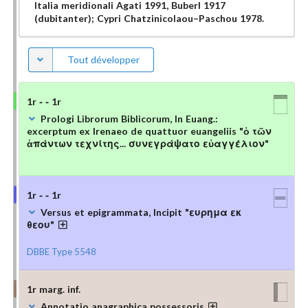
Italia meridionali Agati 1991, Buberl 1917
(dubitanter); Cypri Chatzinicolaou–Paschou 1978.
Tout développer
1r - - 1r
Prologi Librorum Biblicorum, In Euang.:
excerptum ex Irenaeo de quattuor euangeliis "ὁ τῶν
ἁπάντων τεχνίτης... συνεγράψατο εὐαγγέλιον"
1r - - 1r
Versus et epigrammata, Incipit "ευρημα εκ
θεου"
DBBE Type 5548
1r marg. inf.
Annotatio anagraphica possessoris