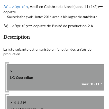
Λέων ἀρητήρ
, Actif en Calabre du Nord
(saec. 11 (1/2))
copiste
Souscription ; voir Hutter 2016 avec la bibliographie antérieure
Λέων ἀρητήρ
copiste de l'unité de production 2.A
Description
La liste suivante est organisée en fonction des unités de
production.
1.G
Custodiae
saec. 10-11 ?
f. 1-219
2.A
Tetraeuangelium