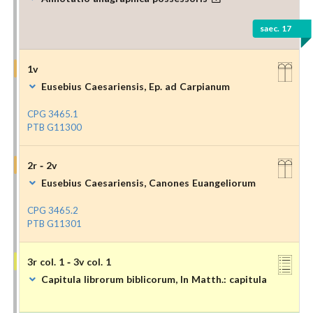
saec. 17
1v
Eusebius Caesariensis, Ep. ad Carpianum
CPG 3465.1
PTB G11300
2r - 2v
Eusebius Caesariensis, Canones Euangeliorum
CPG 3465.2
PTB G11301
3r col. 1 - 3v col. 1
Capitula librorum biblicorum, In Matth.: capitula