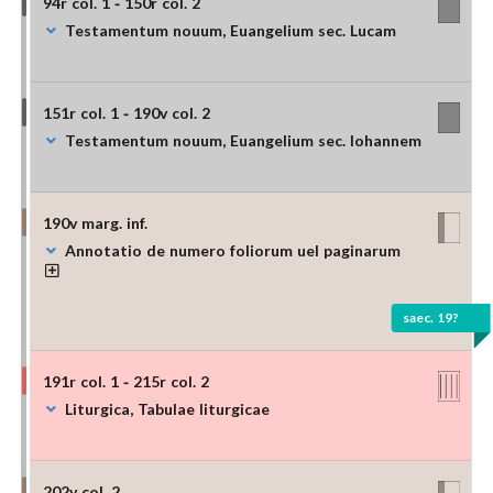
94r col. 1 - 150r col. 2
Testamentum nouum, Euangelium sec. Lucam
151r col. 1 - 190v col. 2
Testamentum nouum, Euangelium sec. Iohannem
190v marg. inf.
Annotatio de numero foliorum uel paginarum
saec. 19?
191r col. 1 - 215r col. 2
Liturgica, Tabulae liturgicae
202v col. 2