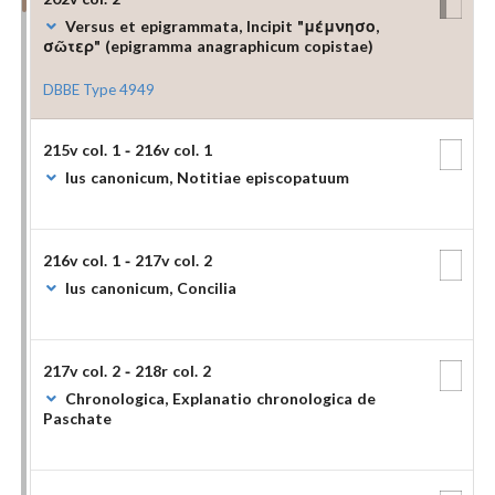
Versus et epigrammata, Incipit "μέμνησο,
σῶτερ" (epigramma anagraphicum copistae)
DBBE Type 4949
215v col. 1 - 216v col. 1
Ius canonicum, Notitiae episcopatuum
216v col. 1 - 217v col. 2
Ius canonicum, Concilia
217v col. 2 - 218r col. 2
Chronologica, Explanatio chronologica de
Paschate