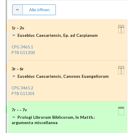
Alle öffnen
1r - 2v
Eusebius Caesariensis, Ep. ad Carpianum
CPG 3465.1
PTB G11300
3r - 6r
Eusebius Caesariensis, Canones Euangeliorum
CPG 3465.2
PTB G11301
7r - - 7v
Prologi Librorum Biblicorum, In Matth.:
argumenta miscellanea