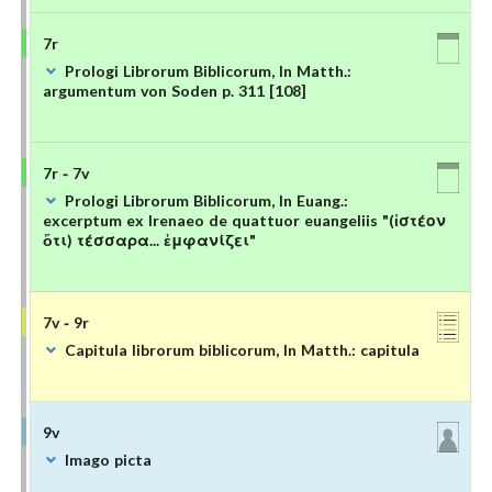
7r
Prologi Librorum Biblicorum, In Matth.:
argumentum von Soden p. 311 [108]
7r - 7v
Prologi Librorum Biblicorum, In Euang.:
excerptum ex Irenaeo de quattuor euangeliis "(ἰστέον
ὅτι) τέσσαρα... ἐμφανίζει"
7v - 9r
Capitula librorum biblicorum, In Matth.: capitula
9v
Imago picta