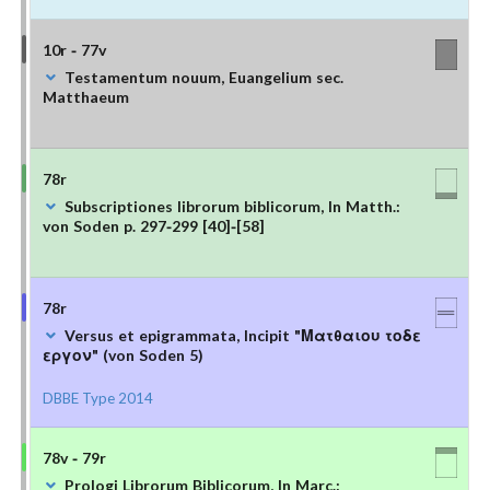
10r - 77v
Testamentum nouum, Euangelium sec.
Matthaeum
78r
Subscriptiones librorum biblicorum, In Matth.:
von Soden p. 297-299 [40]-[58]
78r
Versus et epigrammata, Incipit "Ματθαιου τοδε
εργον" (von Soden 5)
DBBE Type 2014
78v - 79r
Prologi Librorum Biblicorum, In Marc.: