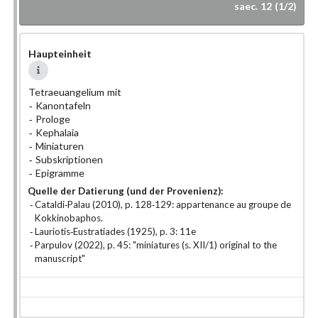
saec. 12 (1/2)
Haupteinheit
Tetraeuangelium mit
Kanontafeln
Prologe
Kephalaia
Miniaturen
Subskriptionen
Epigramme
Quelle der Datierung (und der Provenienz):
Cataldi-Palau (2010), p. 128-129: appartenance au groupe de
Kokkinobaphos.
Lauriotis-Eustratiades (1925), p. 3: 11e
Parpulov (2022), p. 45: "miniatures (s. XII/1) original to the
manuscript"