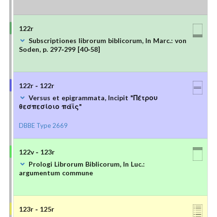
122r
Subscriptiones librorum biblicorum, In Marc.: von
Soden, p. 297-299 [40-58]
122r - 122r
Versus et epigrammata, Incipit "Πέτρου
θεσπεσίοιο πάϊς"
DBBE Type 2669
122v - 123r
Prologi Librorum Biblicorum, In Luc.:
argumentum commune
123r - 125r