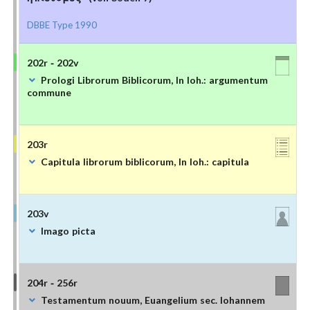
DBBE Type 1990
202r - 202v
Prologi Librorum Biblicorum, In Ioh.: argumentum
commune
203r
Capitula librorum biblicorum, In Ioh.: capitula
203v
Imago picta
204r - 256r
Testamentum nouum, Euangelium sec. Iohannem