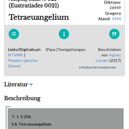
Diktyon:
(Eustratiades 0021)
26949
Gregory
Tetraeuangelium
Aland:
1454
Links/Digitalisat:
(Para-)Textgattungen
Beschrieben
NTVMR
|
von
Agnès
Pinakes (gleiche
Lorrain
(2017)
Daten)
Urheberinformationen
Literatur
Beschreibung
f. 1-256
1.A
Tetraeuangelium