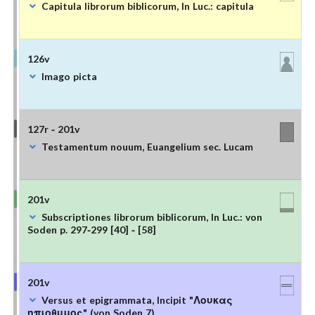
Capitula librorum biblicorum, In Luc.: capitula
126v
Imago picta
127r - 201v
Testamentum nouum, Euangelium sec. Lucam
201v
Subscriptiones librorum biblicorum, In Luc.: von
Soden p. 297-299 [40] - [58]
201v
Versus et epigrammata, Incipit "Λουκας
ηπιοθυμος" (von Soden 7)