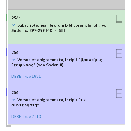
256r
Subscriptiones librorum biblicorum, In Ioh.: von
Soden p. 297-299 [40] - [58]
256r
Versus et epigrammata, Incipit "βροντήεις
θεόφωνος" (von Soden 8)
DBBE Type 1881
256r
Versus et epigrammata, Incipit "τω
συντελεστη"
DBBE Type 2110