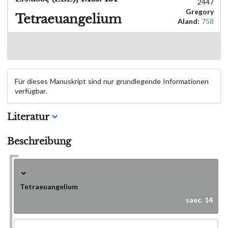
2447
Gregory
Tetraeuangelium
Aland:
758
Für dieses Manuskript sind nur grundlegende Informationen
verfügbar.
Literatur
Beschreibung
Tetraeuangelium
saec. 14