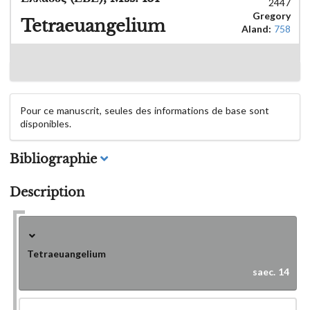
2447
Gregory
Tetraeuangelium
Aland:
758
Pour ce manuscrit, seules des informations de base sont
disponibles.
Bibliographie
Description
Tetraeuangelium
saec. 14