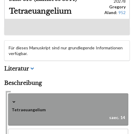
20278
Gregory
Tetraeuangelium
Aland:
952
Für dieses Manuskript sind nur grundlegende Informationen
verfügbar.
Literatur
Beschreibung
Tetraeuangelium
saec. 14