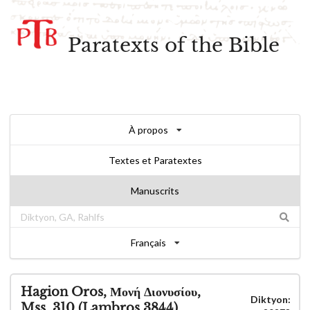
Paratexts of the Bible
À propos
Textes et Paratextes
Manuscrits
Français
Hagion Oros, Μονή Διονυσίου,
Diktyon:
Mss. 310 (Lambros 3844)