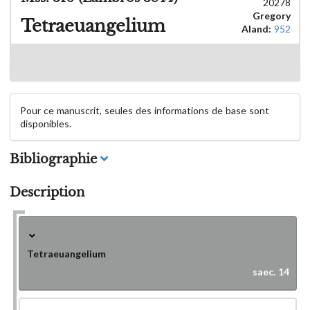
20278
Gregory
Tetraeuangelium
Aland:
952
Pour ce manuscrit, seules des informations de base sont
disponibles.
Bibliographie
Description
Tetraeuangelium
saec. 14