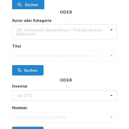
Suchen
ODER
Autor oder Kategorie
z.B. Athanasius Alexandrinus / Prologi Librorum
Biblicorum
Titel
Zuerst Autor oder Kategorie auswählen
Suchen
ODER
Inventar
z.B. CPG
Nummer
Zuerst Inventar auswählen