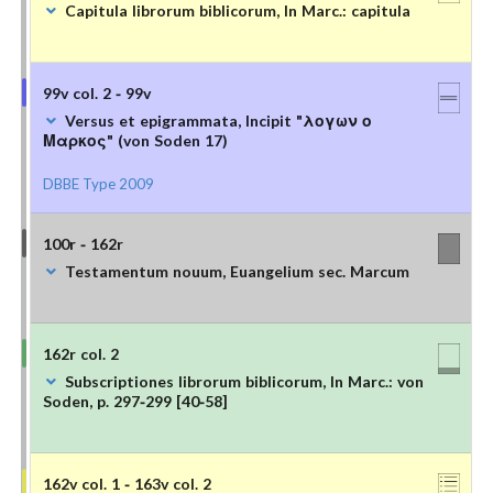
Capitula librorum biblicorum, In Marc.: capitula
99v col. 2 - 99v
Versus et epigrammata, Incipit "λογων ο
Μαρκος" (von Soden 17)
DBBE Type 2009
100r - 162r
Testamentum nouum, Euangelium sec. Marcum
162r col. 2
Subscriptiones librorum biblicorum, In Marc.: von
Soden, p. 297-299 [40-58]
162v col. 1 - 163v col. 2