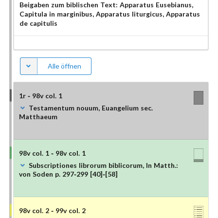
Beigaben zum biblischen Text:
Apparatus Eusebianus
,
Capitula in marginibus
, Apparatus liturgicus
, Apparatus
de capitulis
Alle öffnen
1r - 98v col. 1
Testamentum nouum, Euangelium sec.
Matthaeum
98v col. 1 - 98v col. 1
Subscriptiones librorum biblicorum, In Matth.:
von Soden p. 297-299 [40]-[58]
98v col. 2 - 99v col. 2