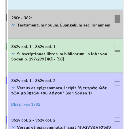
280r - 362r
Testamentum nouum, Euangelium sec. Iohannem
362v col. 1 - 362v col. 1
Subscriptiones librorum biblicorum, In Ioh.: von
Soden p. 297-299 [40] - [58]
362v col. 1 - 362v col. 2
Versus et epigrammata, Incipit "ἡ τετρὰς ὧδε
τῶν μαθητῶν τοῦ λόγου" (von Soden 1)
DBBE Type 1982
362v col. 2 - 362v col. 2
Versus et epigrammata, Incipit "ευαγγελιστων