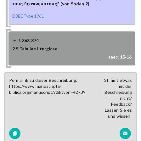
τους θεοπνευστους" (von Soden 2)
DBBE Type 1961
f. 363-374
2.S
Tabulae liturgicae
saec. 15-16
Permalink zu dieser Beschreibung:
Stimmt etwas
https://www.manuscripta-
mit der
biblica.org/manuscript/?diktyon=42739
Beschreibung
nicht?
Feedback?
Lassen Sie es
uns wissen!