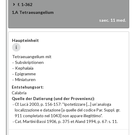
f. 1-362
1.A
Tetraeuangelium
saec. 11 med.
Haupteinheit
Tetraeuangelium mit
Subskriptionen
Kephalaia
Epigramme
Miniaturen
Entstehungsort:
Calabria
Quelle der Datierung (und der Provenienz):
Cf. Lucà 2003, p. 156-157: "Ipotetizzare [...] un’analoga
localizzazione e datazione [a quelle del codice Par. Suppl. gr.
911 completato nel 1043] non appare illegittimo".
Cat. Martini-Bassi 1906, p. 375 et Aland 1994, p. 67: s. 11.