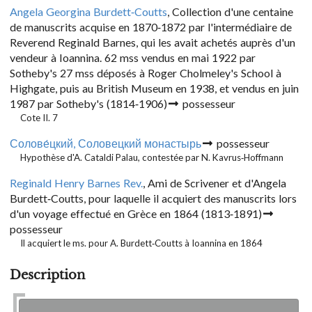
Angela Georgina Burdett-Coutts
, Collection d'une centaine
de manuscrits acquise en 1870-1872 par l'intermédiaire de
Reverend Reginald Barnes, qui les avait achetés auprès d'un
vendeur à Ioannina. 62 mss vendus en mai 1922 par
Sotheby's 27 mss déposés à Roger Cholmeley's School à
Highgate, puis au British Museum en 1938, et vendus en juin
1987 par Sotheby's
(1814-1906)
possesseur
Cote II. 7
Солове́цкий, Соловецкий монастырь
possesseur
Hypothèse d'A. Cataldi Palau, contestée par N. Kavrus-Hoffmann
Reginald Henry Barnes Rev.
, Ami de Scrivener et d'Angela
Burdett-Coutts, pour laquelle il acquiert des manuscrits lors
d'un voyage effectué en Grèce en 1864
(1813-1891)
possesseur
Il acquiert le ms. pour A. Burdett-Coutts à Ioannina en 1864
Description