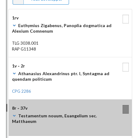
1rv
Euthymius Zigabenus, Panoplia dogmatica ad
Alexium Comnenum
TLG 3038.001
RAP G11348
1v - 2r
Athanasius Alexandrinus ptr. I, Syntagma ad
quendam politicum
CPG 2286
8r - 37v
Testamentum nouum, Euangelium sec.
Matthaeum