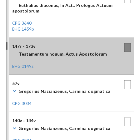
Euthalius diaconus, In Act.: Prologus Actuum
apostolorum
CPG 3640
BHG 1459b
147r - 173v
Testamentum nouum, Actus Apostolorum
BHG 0149z
57v
Gregorius Nazianzenus, Carmina dogmatica
CPG 3034
140v - 144v
Gregorius Nazianzenus, Carmina dogmatica