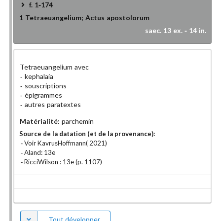
f. 1-174
1
Tetraeuangelium; Actus apostolorum
saec. 13 ex. - 14 in.
Tetraeuangelium avec
kephalaia
souscriptions
épigrammes
autres paratextes
Matérialité:
parchemin
Source de la datation (et de la provenance):
Voir KavrusHoffmann( 2021)
Aland: 13e
RicciWilson : 13e (p. 1107)
Tout développer