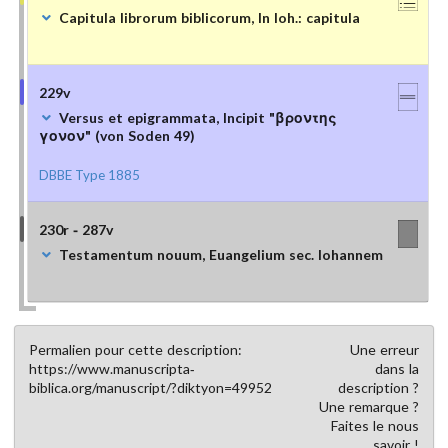
Capitula librorum biblicorum, In Ioh.: capitula
229v
Versus et epigrammata, Incipit "βροντης
γονον" (von Soden 49)
DBBE Type 1885
230r - 287v
Testamentum nouum, Euangelium sec. Iohannem
Permalien pour cette description:
Une erreur
https://www.manuscripta-
dans la
biblica.org/manuscript/?diktyon=49952
description ?
Une remarque ?
Faites le nous
savoir !