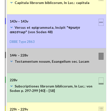
Capitula librorum biblicorum, In Luc.: capitula
143v - 143v
Versus et epigrammata, Incipit "πρωην
ακεστωρ" (von Soden 48)
DBBE Type 2863
144r - 228v
Testamentum nouum, Euangelium sec. Lucam
228v
Subscriptiones librorum biblicorum, In Luc.: von
Soden p. 297-299 [40] - [58]
229r - 229v