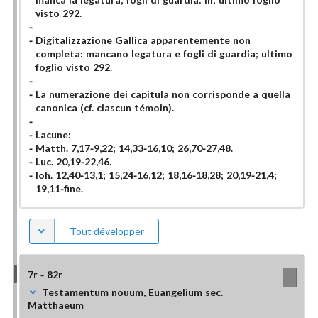
visto 292.
Digitalizzazione Gallica apparentemente non
completa: mancano legatura e fogli di guardia; ultimo
foglio visto 292.
La numerazione dei capitula non corrisponde a quella
canonica (cf. ciascun témoin).
Lacune:
Matth. 7,17-9,22; 14,33-16,10; 26,70-27,48.
Luc. 20,19-22,46.
Ioh. 12,40-13,1; 15,24-16,12; 18,16-18,28; 20,19-21,4;
19,11-fine.
Tout développer
7r - 82r
Testamentum nouum, Euangelium sec.
Matthaeum