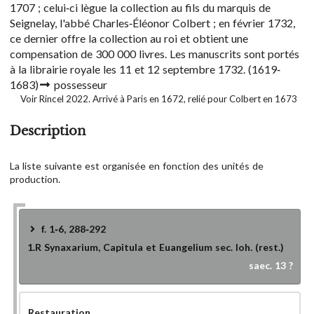
1707 ; celui-ci lègue la collection au fils du marquis de
Seignelay, l'abbé Charles-Éléonor Colbert ; en février 1732,
ce dernier offre la collection au roi et obtient une
compensation de 300 000 livres. Les manuscrits sont portés
à la librairie royale les 11 et 12 septembre 1732.
(1619-
1683)
possesseur
Voir Rincel 2022. Arrivé à Paris en 1672, relié pour Colbert en 1673
Description
La liste suivante est organisée en fonction des unités de
production.
f. 1-6, 288-292
1.R
Synaxarium, Capitula et Euangelium sec. Ioh. (rest.)
saec. 13 ?
Restauration