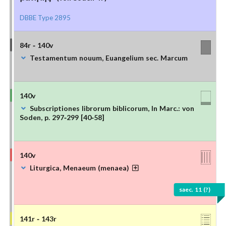
DBBE Type 2895
84r - 140v
Testamentum nouum, Euangelium sec. Marcum
140v
Subscriptiones librorum biblicorum, In Marc.: von
Soden, p. 297-299 [40-58]
140v
Liturgica, Menaeum (menaea)
saec. 11 (?)
141r - 143r