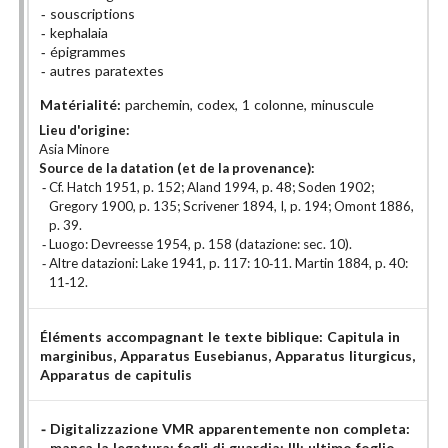
souscriptions
kephalaia
épigrammes
autres paratextes
Matérialité:
parchemin, codex, 1 colonne, minuscule
Lieu d'origine:
Asia Minore
Source de la datation (et de la provenance):
Cf. Hatch 1951, p. 152; Aland 1994, p. 48; Soden 1902;
Gregory 1900, p. 135; Scrivener 1894, I, p. 194; Omont 1886,
p. 39.
Luogo: Devreesse 1954, p. 158 (datazione: sec. 10).
Altre datazioni: Lake 1941, p. 117: 10-11. Martin 1884, p. 40:
11-12.
Éléments accompagnant le texte biblique:
Capitula in
marginibus
, Apparatus Eusebianus
, Apparatus liturgicus
,
Apparatus de capitulis
Digitalizzazione VMR apparentemente non completa:
manca la legatura; fogli di guardia: III; ultimo foglio