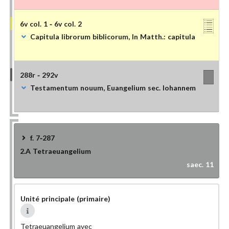
6v col. 1 - 6v col. 2
Capitula librorum biblicorum, In Matth.: capitula
288r - 292v
Testamentum nouum, Euangelium sec. Iohannem
f. 7-287
2.A
Tetraeuangelium
saec. 11
Unité principale (primaire)
Tetraeuangelium avec