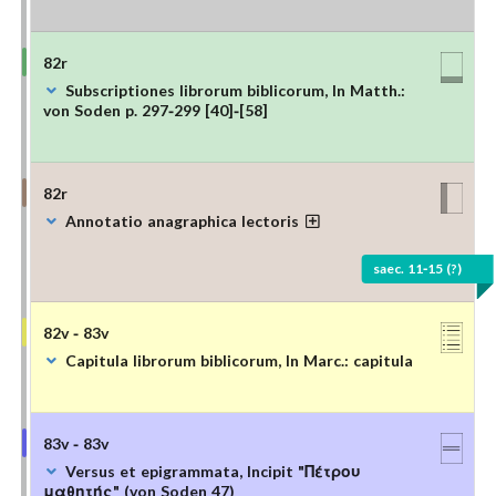
82r
Subscriptiones librorum biblicorum, In Matth.:
von Soden p. 297-299 [40]-[58]
82r
Annotatio anagraphica lectoris
saec. 11-15 (?)
82v - 83v
Capitula librorum biblicorum, In Marc.: capitula
83v - 83v
Versus et epigrammata, Incipit "Πέτρου
μαθητής" (von Soden 47)