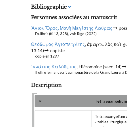
Bibliographie
Personnes associées au manuscrit
Ἅγιον Ὄρος, Μονὴ Μεγίστης Λαύρας
pos
Ex-libris (ff. 13, 328), voir Rigo (2022)
Θεόδωρος Ἁγιοπετρίτης
, ἁμαρτωλὸς καὶ χω
13-14)
copiste
copié en 1297
Ἰγνάτιος Καλόθετος
, Hiéromoine
(saec. 14)
Il offre le manuscrit au monastère de la Grand Laure, à l
Description
Tetraeuangelium
Tetraeuangelium 
tables liturgique