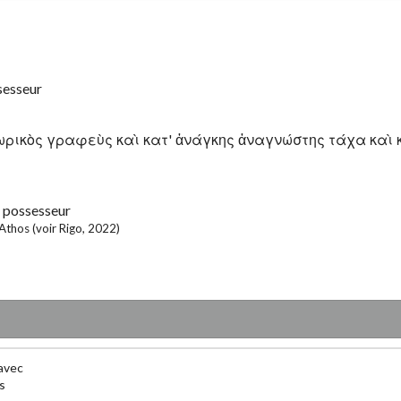
sesseur
ρικὸς γραφεὺς καὶ κατ' ἀνάγκης ἀναγνώστης τάχα καὶ κακ
possesseur
'Athos (voir Rigo, 2022)
avec
s