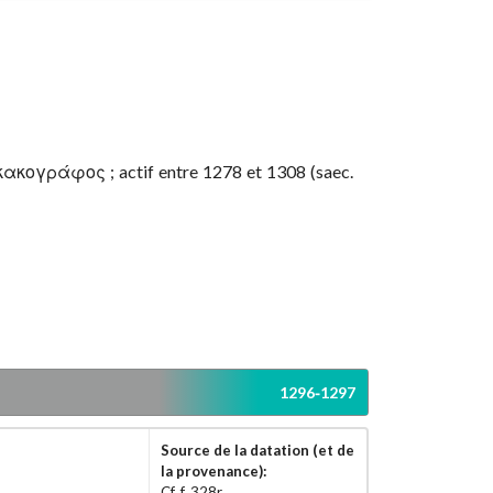
ογράφος ; actif entre 1278 et 1308
(saec.
1296-1297
Source de la datation (et de
la provenance):
Cf. f. 328r.