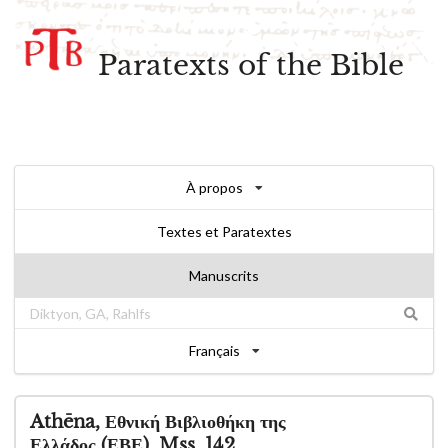
Paratexts of the Bible
À propos
Textes et Paratextes
Manuscrits
Français
Athēna, Εθνική Βιβλιοθήκη της
Ελλάδος (ΕΒΕ), Mss. 142